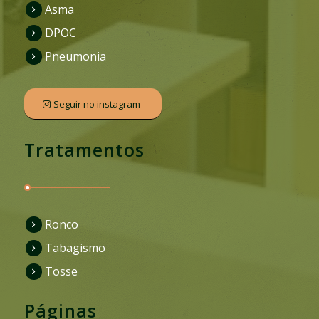
Asma
DPOC
Pneumonia
Seguir no instagram
Tratamentos
Ronco
Tabagismo
Tosse
Páginas