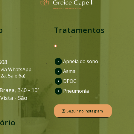
o
Tratamentos
Apneia do sono
508
via WhatsApp
Asma
2a, 5a e 6a)
DPOC
Braga, 340 - 10º
Pneumonia
Vista - São
Seguir no instagram
tório