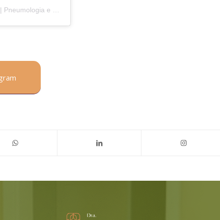
Uma publicação compartilhada por Dra. Greice Elen Capelli | Pneumologia e Medicina do Sono (@dragreicecapelli)
agram