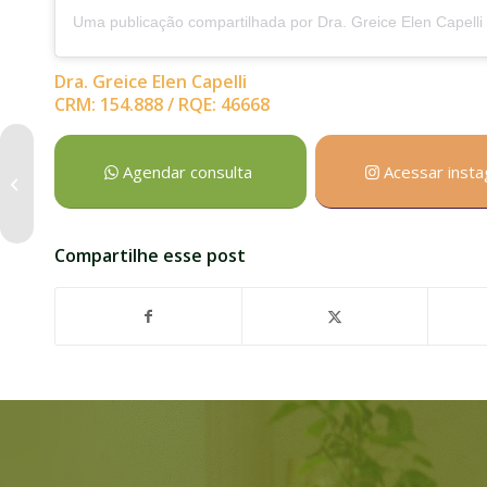
Dra. Greice Elen Capelli
CRM: 154.888 / RQE: 46668
Agendar consulta
Acessar inst
Pulmão saudável
Compartilhe esse post